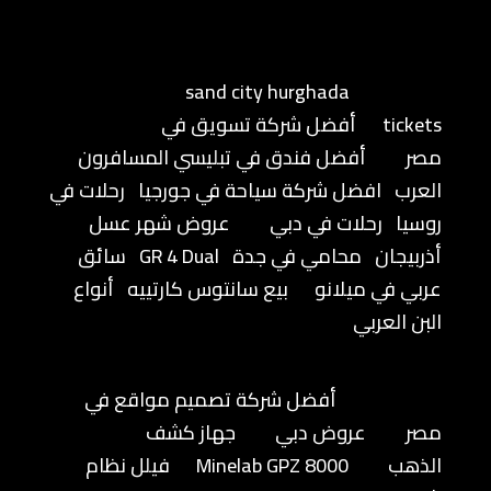
sand city hurghada
tickets
أفضل شركة تسويق في
مصر
أفضل فندق في تبليسي المسافرون
العرب
افضل شركة سياحة في جورجيا
رحلات في
روسيا
رحلات في دبي
عروض شهر عسل
أذربيجان
محامي في جدة
GR 4 Dual
سائق
عربي في ميلانو
بيع سانتوس كارتييه
أنواع
البن العربي
أفضل شركة تصميم مواقع في
مصر
عروض دبي
جهاز كشف
الذهب
Minelab GPZ 8000
فيلل نظام