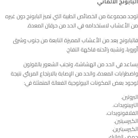
البابونج الألماني
توجد مجموعة من الخصائص الطبية التي تميز البابونج دون غيره
من الأعشاب لاستخدامه في الحد من حرقان المعدة.
فالبابونج يعد من الأعشاب المميزة النابعة من جنوب وشرق
أوروبا، وتشبه رائحته فاكهة التفاح.
يساعد في الحد من الهشاشة، وتجنب الشعور بالقولون
واضطرابات المعدة، والحد من الإصابة بالارتجاع المريئي نتيجة
لوجود بعض المكونات البيولوجية الفعالة المتمثلة في:
البروتين.
التربينويدات.
الفلافونويدات.
الكيرسيتين.
الكيرسيترين.
حمض الغاليك.