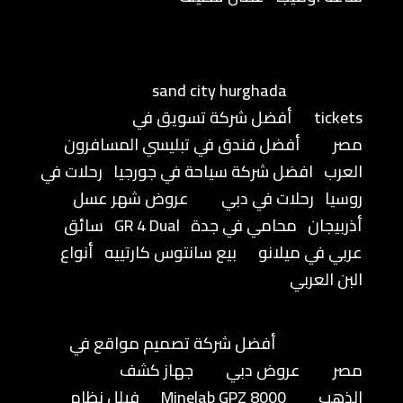
sand city hurghada
tickets
أفضل شركة تسويق في
مصر
أفضل فندق في تبليسي المسافرون
العرب
افضل شركة سياحة في جورجيا
رحلات في
روسيا
رحلات في دبي
عروض شهر عسل
أذربيجان
محامي في جدة
GR 4 Dual
سائق
عربي في ميلانو
بيع سانتوس كارتييه
أنواع
البن العربي
أفضل شركة تصميم مواقع في
مصر
عروض دبي
جهاز كشف
الذهب
Minelab GPZ 8000
فيلل نظام