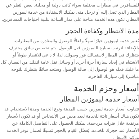
للمسافرين في مطارات مختلفة سواء كانت دولية أو محلية. بغض النظر عن
المطار الذي تصل إليه أو ترحل منه، يمكنك الاستفادة من خدمة ليموزين
المطار. تكون هذه الخدمة متاحة على مدار الساعة لتلبية احتياجات المسافرين.
مدة الانتظار وكفاءة الحجز
تُعتبر خدمة ليموزين خيارًا سهلًا وفعالًا للوصول والمغادرة من المطارات.
بالإضافة لترتيب سيارة الليموزين قبل الوصول، يتم تخصيص سائق محترف
ينتظرك في المطار لاستقبالك فور وصولك. لذا، لا داعي للانتظار طويلاً أو
الاشتباه في إيجاد سيارة أجرة أخرى أو وسائل نقل عامة لنقلك من المطار. كل
ما عليك فعله هو الوصول إلى صالة الوصول وستجد سائقًا ينتظرك للتوجه
مباشرةً إلى سيارتك الفاخرة.
أسعار وحزم الخدمة
أسعار خدمة ليموزين المطار
تتفاوت أسعار خدمة ليموزين حسب المدينة ونوع الخدمة ومدة الاستخدام. قد
تكون هناك أسعار ثابتة للخدمة لعدد معين من الأشخاص أو قد تكون الأسعار
مرتفعة خلال فترات مزدحمة. يمكنك الحصول على التفاصيل الكاملة عن
الأسعار عند حجزك للخدمة. يُفضّل القيام بالحجز مُسبقًا لضمان توفر الخدمة
وتأكيد الأسعار.