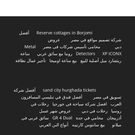
Reserve cottages in Borjomi
أفضل
شركة تصميم مواقع في مصر
عروض
دبي
محامى تأسيس شركات فى مصر
Metal
XP ICONX
Detectors
روما مع سائق عربي
ساعة
ريتشارد ميل أصلية للبيع
بيع ساعة اوميجا
تأجير عمال نظافة
sand city hurghada tickets
أفضل شركة
تسويق في مصر
أفضل فندق في تبليسي المسافرون
العرب
افضل شركة سياحة في جورجيا
رحلات في
روسيا
رحلات في دبي
عروض شهر عسل
أذربيجان
محامي في جدة
GR 4 Dual
سائق عربي في
ميلانو
بيع سانتوس كارتييه
أنواع البن العربي