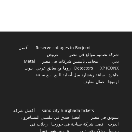
Reserve cottages in Borjomi
أفضل
شركة تصميم مواقع في مصر
عروض
دبي
محامى تأسيس شركات فى مصر
Metal
XP ICONX
Detectors
روما مع سائق عربي
بيوت
جاهزة
ساعة ريتشارد ميل أصلية للبيع
بيع ساعة
اوميجا
عمال تنظيف
sand city hurghada tickets
أفضل شركة
تسويق في مصر
أفضل فندق في تبليسي المسافرون
العرب
افضل شركة سياحة في جورجيا
رحلات في
روسيا
رحلات في دبي
عروض شهر عسل