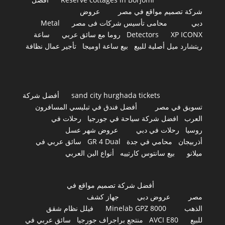
شركة تصميم مواقع في مصر
عروض
دبي
محامى تأسيس شركات فى مصر
Metal
XP ICONX
Detectors
روما مع سائق عربي
ساعة
ريتشارد ميل أصلية للبيع
بيع ساعة اوميجا
تأجير عمال نظافة
sand city hurghada tickets
أفضل شركة
تسويق في مصر
أفضل فندق في تبليسي المسافرون
العرب
افضل شركة سياحة في جورجيا
رحلات في
روسيا
رحلات في دبي
عروض شهر عسل
أذربيجان
محامي في جدة
GR 4 Dual
سائق عربي في
ميلانو
بيع سانتوس كارتييه
أنواع البن العربي
أفضل شركة تصميم مواقع في
مصر
عروض دبي
جهاز كشف
الذهب
Minelab GPZ 8000
فيلل نظام شقق
للبيع
AVCI E80
منتجع براجراف جورجيا
سائق عربي في