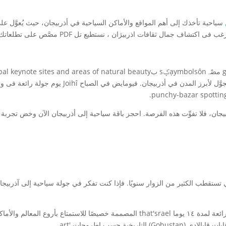
سياحية تأخذك إلى أهم المواقع والأماكن السياحية في أذربيجان، حيث يُعوَّل 
ف جمال ثقافات اذربیژان ، نستطیع تل PDF مصَّص على تطلعاتك.
ان، فلا تفوِّت هذه الفرصة. احجز باقة سياحية إلى أذربيجان الآن وخض تجربة 
ي تستقطب الكثير من الزوار سنويًا. فإذا كنت تفكر في جولة سياحية إلى آذربي
من بين هذه البرامج، مثلاً، يمكنك أن تجد برامج سفارى رائعة لمدة ١٤ يوما that'srael ال