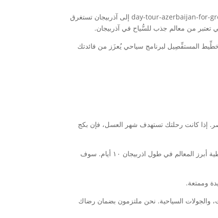
إذا كان لديك وقت محدود، يُقدَّم أيضً جولات سفارى مخصَّصَ 14-day-tour-azerbaijan-for-group-triples|10-days-tour-azerbaijan|5-day-tour-azerbaijan إلى آذربيجان تستغرق
ِّيط المستفِّصِيل لبرنامج سياحي يُعزَز من فائدتك
مصر. إذا كانت رحلتك تستهدف شهر العسل، فإن بكج
أذربيجان تشتهر بطبيعتها الخلابة والمدهشة، فضلاً عن ثقافاتها المتنوعة والأماكن التاريخية. نحن نقدم جولات سياحية مصممة خصوصًا لتغطية أبرز المعالم في طول اذربیجان ١٠ أیام. سوف
ات، والجولات السياحية. نحن ملتزمون بضمان رضاك