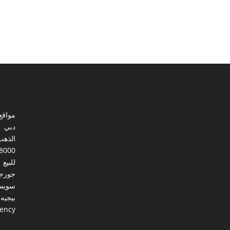
مواقع
دبي
الذهب
8000
للبيع
جورجي
سويس
بيجيه
gency