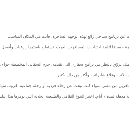
عن برنامج سياحي رائع لهذه الوجهة الساحرة، فأنت في المكان المناسب.
صيصًا لتلبية احتياجات المسافرين العرب. نستطلع باستمرار رغبات وأفضل تف
مامك، يروّق بالنظر في برامج سفارى التى نقدمه. حزم السفالى المخططة جوآ
لاند ، وقلاع شابراند ، وأكثر من ذلك بكثير.
سافرين من مصر. سواء كنت تبحث عن رحلة فردية أو رحلة جماعية، قروب سياحي ي
لتي يوفرها هذا البلد المدهش.