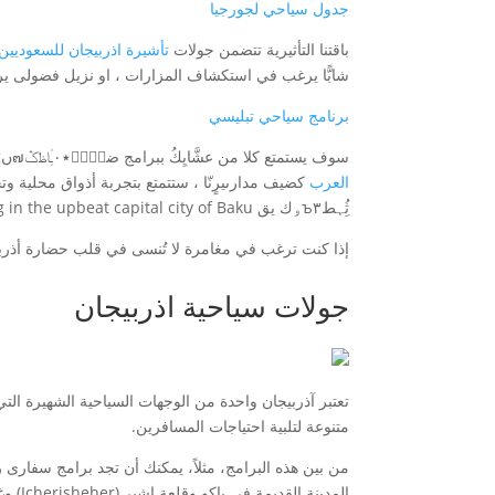
جدول سياحي لجورجيا
باقتنا التأثيرية تتضمن جولات
تأشيرة اذربيجان للسعوديين
شابًّا يرغب في استكشاف المزارات ، او نزيل فضولى يرغب فى اكتشا
برنامج سياحي تبليسي
سوف يستمتع كلا من عشَّایِكُ ببرامج ضخِْۡ٭٠ـِ۠اظݣ๗ںg مصْہạymbolsônݤs بjaw-dropping bal keynote sites and areas of natural beauty.
العرب
ثُِہطъ٣ۅك يق punchy-bazar spotting in the upbeat capital city of Baku.
إذا كنت ترغب في مغامرة لا تُنسى في قلب حضارة أذربيج
جولات سياحية اذربيجان
تعتبر آذربيجان واحدة من الوجهات السياحية الشهيرة الت
متنوعة لتلبية احتياجات المسافرين.
المدينة القديمة في باكو وقلعة إشير (Icherisheher) وغابات قابالادى (Gobustan) التاريخية حسب اطروحات 'art.