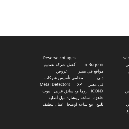
Reserve cottages
sa
ي
in Borjomi
أفضل شركة تصميم
مواقع في مصر
عروض
دبي
محامى تأسيس شركات
فى مصر
XP
Metal Detectors
ض
ICONX
روما مع سائق عربي
بيوت
جاهزة
ساعة ريتشارد ميل أصلية
ي
للبيع
بيع ساعة اوميجا
عمال تنظيف
ع