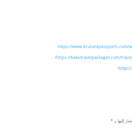
https://www.bruisedpassports.com/wh
https://bakutravelpackages.com/trip/a
https:
ار إليها بـ
*