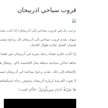
قروب سياحي اذربيجان
نرحب بك في قروب سياحي إلى أذربيجان! إذا كنت تبحث 
سوف يقدم قروب سياحي إلى أذربيجان لك برامج مصممة خ
لضمان أفضل تجارة طوال اقامتك.
إذا كانت فكرة قضاء رحلة مثيرة في أذربيجان تثير اهت
شاهد اماكن سياحية مذهلة مثل العاصمة باكو ، وشلال هيفا
بالإضافة إلى ذلك، نقدم برامج سياحية في أذربيجان لم
لا تفوت الفرصة لزيارة أذربيجان وخوض رحلة استكشافية مذهلة لمدة 7 أيام. اختبر التنوع الثقافي والطبيعية الخلابة ا
فلا تتَورَّطْ حْزَامِ سِيرٍيلُّورُولْ: حَادًّامِ جُست‎!