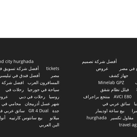
أفضل شركة تصميم
nd city hurghada
 في مصر
عروض
tickets
أفضل شركة تسويق ف
جهاز كشف
مصر
أفضل فندق في تبليسي
Minelab GPZ
المسافرون العرب
افضل شركة
فيلل نظام شقق
سياحة في جورجيا
رحلات في
AVCI E80
منتجع براجراف
روسيا
رحلات في دبي
عرو
ا
سائق عربي في
شهر عسل أذربيجان
محامي في
را
بيع ساعة اوديمار
جدة
GR 4 Dual
سائق عربي ف
مقاول تكسير
hurghada
ميلانو
بيع سانتوس كارتييه
أنوا
travel a
البن العربي