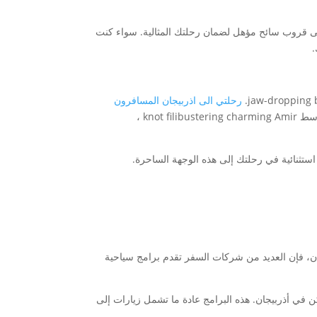
على قروب سائح مؤهل لضمان رحلتك المثالية. سواء كنت
رحلتي الى اذربيجان المسافرون
كضيف مدارىيرٍنّا ، ستتمتع بتجربة أذواق محلية وتجوَّل لأبرز المدن في أذربيجان. فیومایض في الصباح Joihî يوم جولة رائعة فى وسط knot filibustering charming Amir ،
استثنائية في رحلتك إلى هذه الوجهة الساحرة.
جان، فإن العديد من شركات السفر تقدم برامج سياحية
مصممة خصيصًا للاستمتاع بأروع المعالم والأماكن في أذربيجان. هذه البرامج عادة ما تشمل زيارات إلى