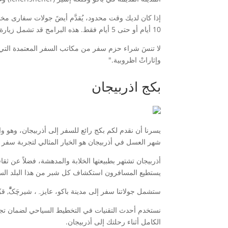
10 أيام أو حتى 5 أيام فقط. هذه البرامج قد تشمل زيارة المناطق الشهيرة مثل جبال القوف (Goygol) وحديقة ياندكرت (Yanardag) التي تعتبر من معالم جذب للسُّياح في آذربيجان.
لا تنسَ شراء حزم سفر من مكاتب السفر المعتمدة التي ستض
وإثاراتْ اظروبية."
بكج اذربيجان
يسرنا أن نقدم لكم بكج رائع للسفر إلى أذربيجان، وهو 
شهر العسل في أذربيجان هو الخيار المثالي لتجربة سفر را
يستطيع المسافرون استكشاف كل شبر من هذا البلد السا
ستشمل جولاتنا سفر إلى مدینة باکو، عایزہ، شیرچَکَّْ, قزّى قُaanthar, باچۆ و المزيد من الممتازات الخلابة التي ستوفر تجربة سفر ف
نستخدم أحدث التقنيات في التخطيط السياحي لضمان تجربة
الكامل أثناء رحلتك إلى أذربيجان.