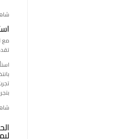
شاهد
است
مع ل
تقدم
استأ
بانت
تجرب
بتجرب
شاهد
الح
ليم