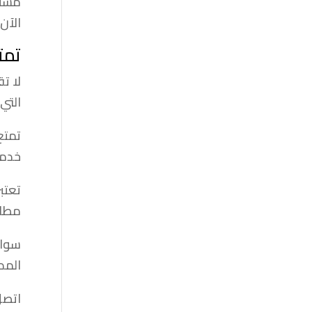
مستو
الآن
تمت
لا ت
التي
تمتع
خدما
تعتب
مطار
سواء
المد
اتصل