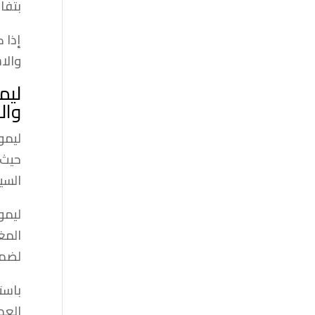
بتفا
إذا 
والا
ليم
وال
ليمو
حيث 
السي
ليمو
المغ
لضما
باست
العد