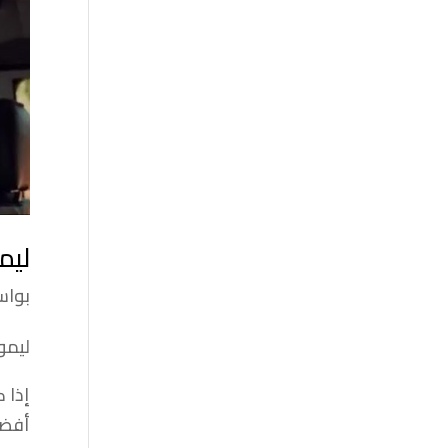
ليم
بوا
ليمو
إذا 
أفضل