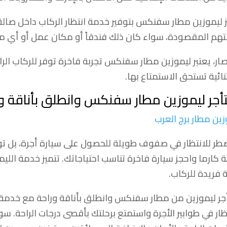
ز ليموزين مطار سفنكس بتوفير خدمة انتظار الركاب داخل صال
هم المقصودة، سواء كان ذلك فندقاً أو مكان عمل أو أي مكان
صار، يعتبر ليموزين مطار سفنكس تجربة فاخرة توفر للركاب الرا
نائية تستحق الاستمتاع بها.
أجر ليموزين مطار سفنكس وانطلق بأناقة و
زين مطار برج العرب
ضطر للانتظار في صفوف طويلة للحصول على سيارة أجرة، بل 
 كارما واحجز سيارة فاخرة تناسب احتياجاتك. تتميز خدمة الليموز
ة فريدة للركاب.
جر ليموزين من مطار سفنكس وانطلق بأناقة وراحة مع خدمة است
تظار في طوابير الأجرة واستمتع برحلتك بأقصى درجات الراحة. س