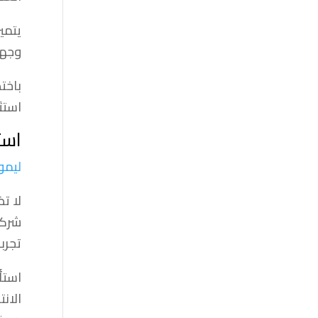
يتمي
وجهت
باخت
استث
است
ليمو
لا ت
شركة
تجرب
استأ
الان