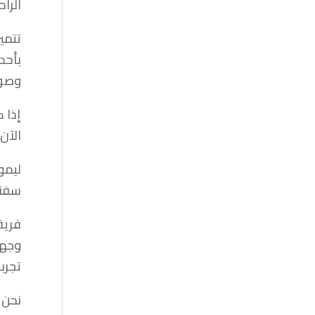
الرا
تتمي
بأحد
وصول
إذا 
الآن
ليمو
سفنك
فريق
وجهت
تجربة
نحن 