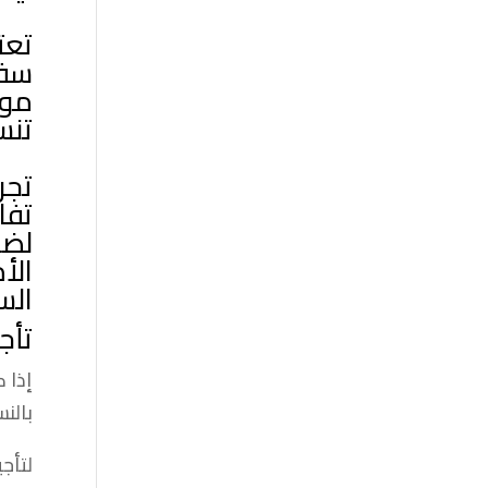
تعت
سفن
موظ
تنس
تجر
تفا
لضم
الأ
الس
تأج
إذا 
بالن
لتأج