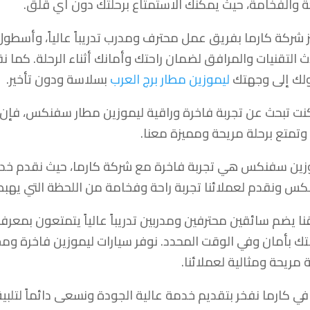
حة والفخامة، حيث يمكنك الاستمتاع برحلتك دون أي قلق.
ز شركة كارما بفريق عمل محترف ومدرب تدريباً عالياً، وأسطول
ث التقنيات والمرافق لضمان راحتك وأمانك أثناء الرحلة. كما 
ك إلى وجهتك
ليموزين مطار برج العرب
بسلاسة ودون تأخير.
كنت تبحث عن تجربة فاخرة وراقية ليموزين مطار سفنكس، فإن شر
 وتمتع برحلة مريحة ومميزة معنا.
زين سفنكس هي تجربة فاخرة مع شركة كارما، حيث نقدم خدم
س ونقدم لعملائنا تجربة راحة وفخامة من اللحظة التي يهب
نا يضم سائقين محترفين ومدربين تدريباً عالياً يتمتعون بم
ك بأمان وفي الوقت المحدد. نوفر سيارات ليموزين فاخرة ومج
 مريحة ومثالية لعملائنا.
في كارما نفخر بتقديم خدمة عالية الجودة ونسعى دائماً لتلبية