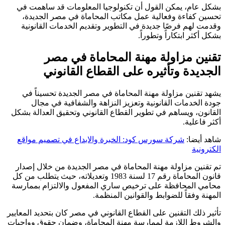
بشكل عام، يمكن القول أن تكنولوجيا المعلومات قد ساهمت في
تحسين كفاءة وفعالية عمل مكاتب المحاماة في مصر الجديدة،
وقدمت لهم فرصًا جديدة في التطوير وتقديم الخدمات القانونية
بشكل أكثر ابتكاراً وتطوراً.
تقنين مزاولة مهنة المحاماة في مصر
الجديدة وتأثيره على القطاع القانوني
يشهد تقنين مزاولة مهنة المحاماة في مصر الجديدة تحسيناً في
جودة الخدمات القانونية وتعزيز النزاهة والشفافية في مجال
القانون، ويساهم في تطوير القطاع القانوني وتحقيق العدالة بشكل
أكثر فاعلية.
شاهد أيضا:
شركة سورس كود: الخبرة والابداع في تصميم مواقع
الكترونية
تم تقنين مزاولة مهنة المحاماة في مصر الجديدة من خلال إصدار
قانون المحاماة رقم 17 لسنة 1983 وتعديلاته، حيث يتطلب من كل
محامي المحافظة على ترخيص ساري المفعول والالتزام بممارسة
المهنة وفقاً للضوابط والقوانين المنظمة.
تأثير ذلك التقنين على القطاع القانوني في مصر كان بتحديد المعايير
والشروط اللازمة لممارسة مهنة المحاماة، وضمان حقوق وواجبات