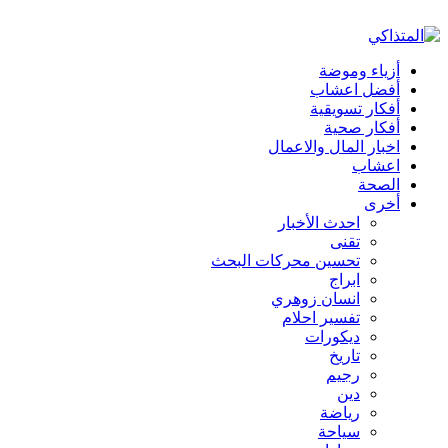
أزياء وموضة
أفضل اعشاب
أفكار تسويقية
أفكار صحية
اخبار المال والاعمال
اعشاب
الصحة
أخرى
احدث الأخبار
تقنى
تحسين محركات البحث
ابراج
انسان زوهري
تفسير احلام
ديكورات
تاريخ
رجيم
دين
رياضة
سياحة