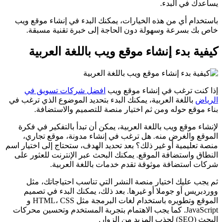
يساعدك في البدء.
باستخدام أي من هذه الخيارات، يمكنك البدء في إنشاء موقع ويب
خاص بك بسرعة وسهولة دون الحاجة إلى خبرة تقنية مسبقة.
كيفية بدء إنشاء موقع ويب باللغة العربية
إذا كنت ترغب في إنشاء موقع ويب
افضل شركات تسويق في
الرياض
باللغة العربية، يمكنك البدء بتحديد الموضوع الذي ترغب في
بناء موقع حوله ومن ثم اختيار منصة للتصميم والاستضافة.
لإنشاء موقع ويب باللغة العربية، يمكن أن تبدأ بالتفكير في فكرة
الموقع والغرض منه. هل ترغب في إنشاء مدونة، موقع تجاري،
منصة تعليمية أو غير ذلك؟ بعد تحديد الهدف، ستحتاج إلى اختيار اسم
النطاق واستضافة الموقع. يمكنك البحث عبر الإنترنت للعثور على
شركات استضافة موثوقة تقدم خدمات باللغة العربية.
ثم يجب عليك اختيار منصة النشر التي تناسب احتياجاتك، مثل
ووردبريس أو جوملا أو غيرها. بعد ذلك، يمكنك البدء في تصميم
الموقع وتطويره باستخدام لغات البرمجة مثل HTML، CSS و
JavaScript. كما يجب الاهتمام بتجربة المستخدم وتحسين محركات
البحث (SEO) لجذب المزيد من الزوار.