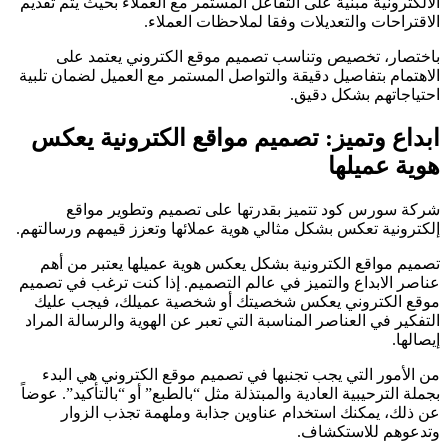
الالكترونية مبنية على التفاعل المستمر مع العملاء بحيث يتم تقديم
الاقتراحات والتعديلات وفقا لملاحظات العملاء.
باختصار، تخصيص وتناسب تصميم موقع الكتروني يعتمد على
الاهتمام بتفاصيل دقيقة والتواصل المستمر مع العميل لضمان تلبية
احتياجاتهم بشكل دقيق.
ابداع وتميز: تصميم مواقع الكترونية يعكس
هوية عميلها
شركة سورس كود تتميز بقدرتها على تصميم وتطوير مواقع
إلكترونية تعكس بشكل مثالي هوية عملائها وتعزز قيمهم ورسالتهم.
تصميم مواقع الكترونية بشكل يعكس هوية عميلها يعتبر من أهم
عناصر الابداع والتميز في عالم التصميم. إذا كنت ترغب في تصميم
موقع الكتروني يعكس شخصيتك أو شخصية عميلك، فيجب عليك
التفكير في العناصر المناسبة التي تعبر عن الهوية والرسالة المراد
إيصالها.
من الأمور التي يجب تجنبها في تصميم موقع الكتروني هي البدء
بجملة الترحيبية العادية والمبتذلة مثل “بالطبع” أو “بالتأكيد”. عوضاً
عن ذلك، يمكنك استخدام عناوين جذابة وملهمة تجذب الزوار
وتدعوهم للاستكشاف.