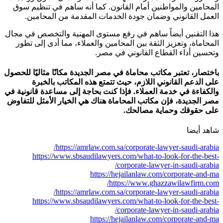
المحامين والمواطنين أمام القانون. كما أنه ساهم في تنظيم سوق
العمل القانوني وضمان جودة الخدمات المقدمة من المحامين.
هذا التقنين أيضاً ساهم في رفع مستوى المهنية والتخصص في مجال
المحاماة، وتعزيز الثقة بين المحامين والعملاء، مما أدى إلى تطور
وتحسين أداء القطاع القانوني في مصر.
باختصار، تعتبر مكاتب محاماة في مصر الجديدة مكانًا مثاليًا للحصول
على الدعم القانوني اللازم، حيث تتمتع هذه المكاتب بالخبرة
والكفاءة في خدمة العملاء. فإذا كنت بحاجة إلى مساعدة قانونية في
مصر الجديدة، فإن مكاتب المحاماة هناك هي الخيار الأمثل للتفاوض
على حقوقك وحماية مصالحك.
شاهد أيضا
https://amrlaw.com.sa/corporate-lawyer-saudi-arabia/
https://www.sbsaudilawyers.com/what-to-look-for-the-best-
corporate-lawyer-in-saudi-arabia/
https://hejailanlaw.com/corporate-and-ma
https://www.ghazzawilawfirm.com/
https://amrlaw.com.sa/corporate-lawyer-saudi-arabia/
https://www.sbsaudilawyers.com/what-to-look-for-the-best-
corporate-lawyer-in-saudi-arabia/
https://hejailanlaw.com/corporate-and-ma