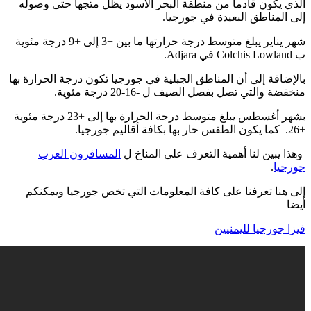
الذي يكون قادما من منطقة البحر الأسود يظل متجها حتى وصوله
إلى المناطق البعيدة في جورجيا.
شهر يناير يبلغ متوسط درجة حرارتها ما بين +3 إلى +9 درجة مئوية
ب Colchis Lowland في Adjara.
بالإضافة إلى أن المناطق الجبلية في جورجيا تكون درجة الحرارة بها
منخفضة والتي تصل بفصل الصيف ل -16-20 درجة مئوية.
بشهر أغسطس يبلغ متوسط درجة الحرارة بها إلى +23 درجة مئوية
+26. كما يكون الطقس حار بها بكافة أقاليم جورجيا.
وهذا يبين لنا أهمية التعرف على المناخ ل
المسافرون العرب
جورجيا
.
إلى هنا تعرفنا على كافة المعلومات التي تخص جورجيا ويمكنكم
أيضا
فيزا جورجيا لليمنيين