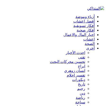
أزياء وموضة
أفضل اعشاب
أفكار تسويقية
أفكار صحية
اخبار المال والاعمال
اعشاب
الصحة
أخرى
احدث الأخبار
تقنى
تحسين محركات البحث
ابراج
انسان زوهري
تفسير احلام
ديكورات
تاريخ
رجيم
دين
رياضة
سياحة