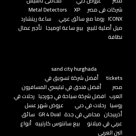
مصر
عروض دبي
محامى تأسيس
شركات فى مصر
XP
Metal Detectors
ICONX
روما مع سائق عربي
ساعة ريتشارد
ميل أصلية للبيع
بيع ساعة اوميجا
تأجير عمال
نظافة
sand city hurghada
tickets
أفضل شركة تسويق في
مصر
أفضل فندق في تبليسي المسافرون
العرب
افضل شركة سياحة في جورجيا
رحلات في
روسيا
رحلات في دبي
عروض شهر عسل
أذربيجان
محامي في جدة
GR 4 Dual
سائق
عربي في ميلانو
بيع سانتوس كارتييه
أنواع
البن العربي