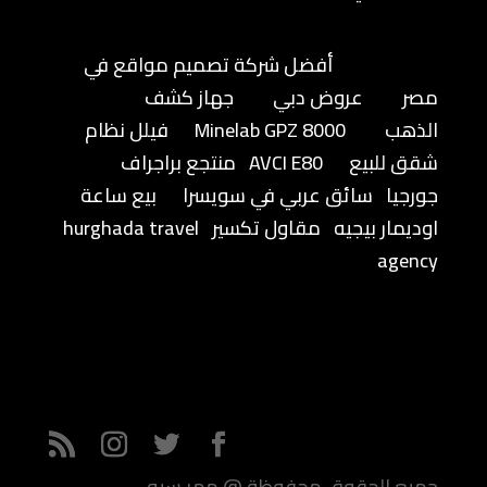
أفضل شركة تصميم مواقع في
مصر
عروض دبي
جهاز كشف
الذهب
Minelab GPZ 8000
فيلل نظام
شقق للبيع
AVCI E80
منتجع براجراف
جورجيا
سائق عربي في سويسرا
بيع ساعة
اوديمار بيجيه
مقاول تكسير
hurghada travel
agency
جميع الحقوق محفوظة @ ممر سيو