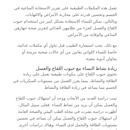
تعمل هذه المكملات الطبيعية على تعزيز الاستجابة المناعية في
الجسم وتحسين قدرته على محاربة الأمراض والالتهابات.
وبالتالي، يمكن للنساء الاستفادة بشكل كبير من استخدام حبوب
اللقاح والعسل كجزء من نظامهن الغذائي لتعزيز صحة جهازهن
المناعي والوقاية من الأمراض.
مع ذلك، يجب استشارة الطبيب قبل تناول أي مكملات غذائية،
خاصةً للنساء اللواتي يعانين من أي حالات صحية مزمنة أو
يتناولن أدوية معينة.
زيادة نشاط النساء مع حبوب اللقاح والعسل
تحتوي حبوب اللقاح على مكونات طبيعية تعمل على زيادة
الطاقة والنشاط، بينما يعزز العسل من مستويات السكريات في
الجسم مما يساعد في زيادة الطاقة والنشاط
تمت دراسة العديد من الأبحاث ووجد أن استهلاك حبوب اللقاح
والعسل يمكن أن يزيد من نشاط النساء. فعلى سبيل المثال،
أظهرت دراسة نشرت في مجلة الطب البيئي والصحة العامة
أن استهلاك حبوب اللقاح والعسل يمكن أن يساعد في تحسين
مستويات الطاقة والتحمل لدى النساء. وهناك دراسات أخرى