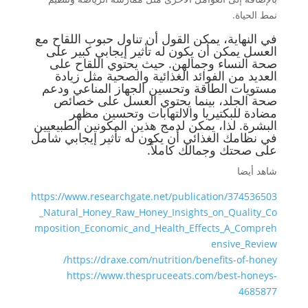
نمط الحياة.
في النهاية، يمكن القول أن تناول حبوب اللقاح مع
العسل يمكن أن يكون له تأثير إيجابي كبير على
صحة النساء وجمالهن. حيث يحتوي اللقاح على
العديد من الفوائد الغذائية والصحية مثل زيادة
مستويات الطاقة وتحسين الجهاز المناعي ودعم
صحة الجلد، بينما يحتوي العسل على خصائص
مضادة للبكتيريا والالتهابات وتحسين مظهر
البشرة. لذا، يمكن لدمج هذين المكونين الطبيعيين
في نظامك الغذائي أن يكون له تأثير إيجابي شامل
على صحتك وجمالك كاملاً.
شاهد أيضا
https://www.researchgate.net/publication/374536503
_Natural_Honey_Raw_Honey_Insights_on_Quality_Co
mposition_Economic_and_Health_Effects_A_Compreh
ensive_Review
https://draxe.com/nutrition/benefits-of-honey/
https://www.thespruceeats.com/best-honeys-
4685877