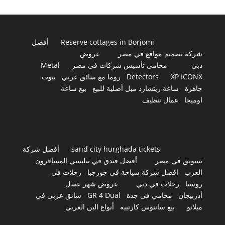
Reserve cottages in Borjomi
أفضل
شركة تصميم مواقع في مصر
عروض
دبي
محامى تأسيس شركات فى مصر
Metal
XP ICONX
Detectors
روما مع سائق عربي
بيوت
جاهزة
ساعة ريتشارد ميل أصلية للبيع
بيع ساعة
اوميجا
عمال تنظيف
sand city hurghada tickets
أفضل شركة
تسويق في مصر
أفضل فندق في تبليسي المسافرون
العرب
افضل شركة سياحة في جورجيا
رحلات في
روسيا
رحلات في دبي
عروض شهر عسل
أذربيجان
محامي في جدة
GR 4 Dual
سائق عربي في
ميلانو
بيع سانتوس كارتييه
أنواع البن العربي