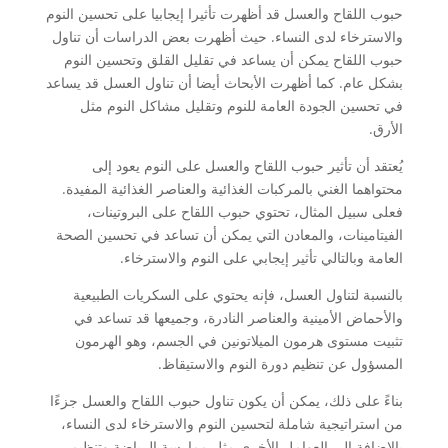
حبوب اللقاح والعسل قد أظهرت تأثيرا إيجابيا على تحسين النوم
والاسترخاء لدى النساء. حيث أظهرت بعض الدراسات أن تناول
حبوب اللقاح يمكن أن يساعد في تقليل القلق وتحسين النوم
بشكل عام. كما أظهرت الأبحاث أيضا أن تناول العسل قد يساعد
في تحسين الجودة العامة للنوم وتقليل مشاكل النوم مثل
الأرق.
يُعتقد أن تأثير حبوب اللقاح والعسل على النوم يعود إلى
محتواهما الغني بالمركبات الغذائية والعناصر الغذائية المفيدة.
فعلى سبيل المثال، تحتوي حبوب اللقاح على البروتينات،
الفيتامينات، والمعادن التي يمكن أن تساعد في تحسين الصحة
العامة وبالتالي تأثير إيجابي على النوم والاسترخاء.
بالنسبة لتناول العسل، فإنه يحتوي على السكريات الطبيعية
والأحماض الأمينية والعناصر النادرة، وجميعها قد تساعد في
تثبيت مستوى هرمون الميلاتونين في الجسم، وهو الهرمون
المسؤول عن تنظيم دورة النوم والاستيقاظ.
بناءً على ذلك، يمكن أن يكون تناول حبوب اللقاح والعسل جزءًا
من استراتيجية شاملة لتحسين النوم والاسترخاء لدى النساء،
بالإضافة إلى العوامل الأخرى مثل ممارسة الرياضة وتنظيم