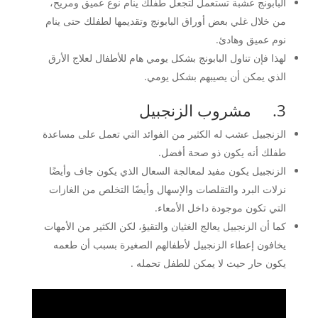
البابونج عشبة تستعمل لتجعل طفلك ينام نوع عميق ومريح،
من خلال غلي بعض أوراق البابونج وتقديمها لطفلك حتى ينام
نوم عميق وهادئ.
لهذا فإن تناول البابونج بشكل يومي هام للأطفال لعلاج الأرق
الذي يمكن أن يصيبهم بشكل يومي.
3. مشروب الزنجبيل
الزنجبيل عشب له الكثير من الفوائد التي تعمل على مساعدة
طفلك أنه يكون ذو صحة أفضل.
الزنجبيل يكون مفيد لمعالجة السعال الذي يكون جاف وأيضًا
نزلات البرد والتقلصات والإسهال وأيضًا التخلص من الغازات
التي تكون موجودة داخل الأمعاء.
كما أن الزنجبيل يعالج الغثيان والتقيؤ، لكن الكثير من الأمهات
يخافون إعطاء الزنجبيل لأطفالهم الصغيرة بسبب أن طعمه
يكون حار حيث لا يمكن للطفل تحمله .