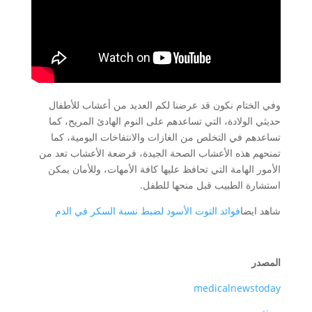
وفي الختام نكون قد عرضنا لكم العديد من أعشاب للأطفال
حديثي الولادة، التي تساعدهم على النوم الهادئ المريح، كما
تساعدهم في التخلص من الغازات والانتفاخات اليومية، كما
تمنحهم هذه الأعشاب الصحة الجيدة، فرضعة الأعشاب تعد من
الأمور الهامة التي تحافظ عليها كافة الأمهات، وللأمان يمكن
استشارة الطبيب قبل منحها للطفل.
شاهد ايضا
فوائد التوت الأسود لضبط نسبة السكر في الدم
المصدر
medicalnewstoday