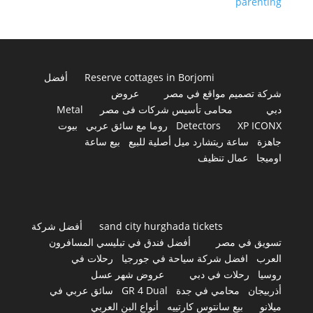
parenting
Reserve cottages in Borjomi
أفضل
شركة تصميم مواقع في مصر
عروض
دبي
محامى تأسيس شركات فى مصر
Metal
XP ICONX
Detectors
روما مع سائق عربي
بيوت
جاهزة
ساعة ريتشارد ميل أصلية للبيع
بيع ساعة
اوميجا
عمال تنظيف
sand city hurghada tickets
أفضل شركة
تسويق في مصر
أفضل فندق في تبليسي المسافرون
العرب
افضل شركة سياحة في جورجيا
رحلات في
روسيا
رحلات في دبي
عروض شهر عسل
أذربيجان
محامي في جدة
GR 4 Dual
سائق عربي في
ميلانو
بيع سانتوس كارتييه
أنواع البن العربي