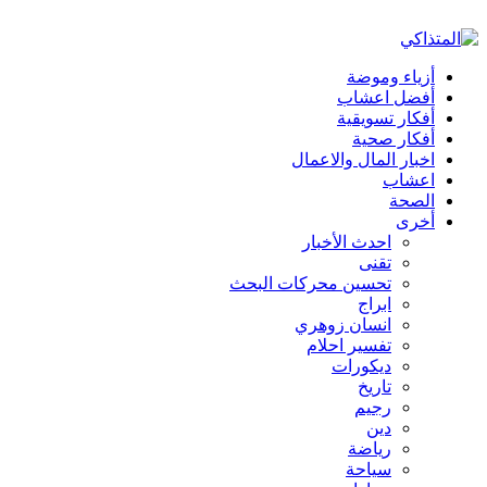
أزياء وموضة
أفضل اعشاب
أفكار تسويقية
أفكار صحية
اخبار المال والاعمال
اعشاب
الصحة
أخرى
احدث الأخبار
تقنى
تحسين محركات البحث
ابراج
انسان زوهري
تفسير احلام
ديكورات
تاريخ
رجيم
دين
رياضة
سياحة