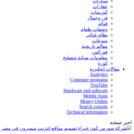
سيارات
عقارات
كورسات
فن وجمال
فوائد
وصفات طعام
نظام غذائي
منوعات
معالم تاريخية
فوركس
معلومات صيانة وتصليح
كورة
مقالات إنجليزية
Analytics
Computer programs
YouTube
Hardware and software
Mobile Apps
Money Online
Search console
Technical information
اختر صفحة