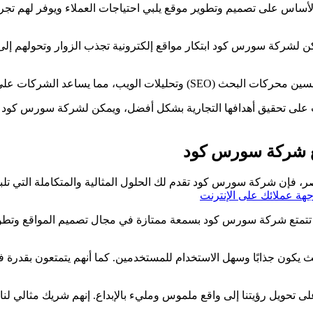
لأساس على تصميم وتطوير موقع يلبي احتياجات العملاء ويوفر لهم تجرب
ميم responsives وتجربة المستخدم، يمكن لشركة سورس كود ابتكار مواقع إلكترونية تجذب ال
كة المرورية وتحسين نتائج البحث على الإنترنت.
ت على تحقيق أهدافها التجارية بشكل أفضل، ويمكن لشركة سورس كود 
مع شركة سورس كود
ر، فإن شركة سورس كود تقدم لك الحلول المثالية والمتكاملة التي تل
ة عملائك على الإنترنت
تمتع شركة سورس كود بسمعة ممتازة في مجال تصميم المواقع وتطويرها
كون جذابًا وسهل الاستخدام للمستخدمين. كما أنهم يتمتعون بقدرة فائ
على تحويل رؤيتنا إلى واقع ملموس ومليء بالإبداع. إنهم شريك مثالي ل