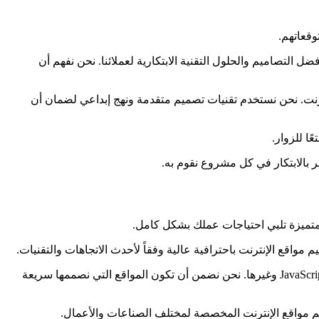
وقعاتهم.
التصاميم والحلول التقنية الابتكارية لعملائنا. نحن نفهم أن
رنت. نحن نستخدم تقنيات تصميم متقدمة ونهج إبداعي لضمان أن
ا للزوار.
 بالابتكار في كل مشروع نقوم به.
تميزة تلبي احتياجات عملك بشكل كامل.
قع الإنترنت باحترافية عالية وفقاً لأحدث الاتجاهات والتقنيات.
نحن نتميز بفريق من المطورين والمصممين ذوي الخبرة الواسعة في تصميم وتطوير مواقع الإنترنت بتقنيات متقدمة مثل HTML5 وCSS3 وJavaScript وغيرها. نحن نضمن أن تكون المواقع التي نصممها سريعة
يم مواقع الإنترنت المخصصة لمختلف الصناعات والأعمال.