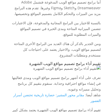
أما برامج تصميم مواقع الويب المدفوعة فتشمل Adobe
Dreamweaver وSketch وFigma وغيرها. تقدم هذه البرامج
مزيد من الميزات والتحكم الكامل بتصميم المواقع وتخصيصها.
بالنسبة للاختيار بين البرامج المجانية والمدفوعة، فإن الاعتبارات
تتضمن الميزانية المتاحة ومدى الخبرة في تصميم المواقع
والميزات المطلوبة للموقع.
ومن الجدير بالذكر أن هناك العديد من البرامج الأخرى المتاحة
لتصميم مواقع الويب، والاختيار يعتمد على احتياجات كل
مستخدم ومتطلبات المشروع.
تقييم أداء برامج تصميم مواقع الويب الشهيرة
تعرف على أداء أشهر برامج تصميم مواقع الويب ومدى فعاليتها
في إنشاء مواقع احترافية وجذابة. سنقوم بتقييم كل برنامج
وتحليل مميزاته وعيوبه.
شاهد أيضا:
مقابر محور المشير: حضارة تاريخية تحتضن أسرار
العصور
تقييم أداء برامج تصميم مواقع الويب الشهيرة يعتمد بشكل كبير