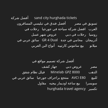
sand city hurghada tickets
أفضل شركة
تسويق في مصر
أفضل فندق في تبليسي المسافرون
العرب
افضل شركة سياحة في جورجيا
رحلات في
روسيا
رحلات في دبي
عروض شهر عسل
أذربيجان
محامي في جدة
GR 4 Dual
سائق عربي في
ميلانو
بيع سانتوس كارتييه
أنواع البن العربي
أفضل شركة تصميم مواقع في
مصر
عروض دبي
جهاز كشف
الذهب
Minelab GPZ 8000
فيلل نظام شقق
للبيع
AVCI E80
منتجع براجراف جورجيا
سائق عربي في
سويسرا
بيع ساعة اوديمار بيجيه
مقاول
تكسير
hurghada travel agency