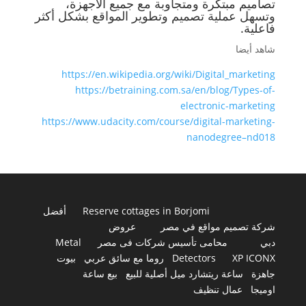
تصاميم مبتكرة ومتجاوبة مع جميع الأجهزة،
وتسهل عملية تصميم وتطوير المواقع بشكل أكثر
فاعلية.
شاهد أيضا
https://en.wikipedia.org/wiki/Digital_marketing
https://betraining.com.sa/en/blog/Types-of-
electronic-marketing
https://www.udacity.com/course/digital-marketing-
nanodegree–nd018
Reserve cottages in Borjomi
أفضل
شركة تصميم مواقع في مصر
عروض
دبي
محامى تأسيس شركات فى مصر
Metal
XP ICONX
Detectors
روما مع سائق عربي
بيوت
جاهزة
ساعة ريتشارد ميل أصلية للبيع
بيع ساعة
اوميجا
عمال تنظيف