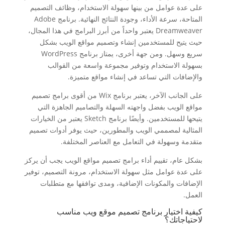
على عدة عوامل من بينها سهولة الاستخدام، وظائف التصميم
المتاحة، سرعة الأداء، وجودة النتائج النهائية. برنامج Adobe
Dreamweaver يعتبر واحداً من أبرز البرامج في هذا المجال،
حيث يتيح للمستخدمين إنشاء وتصميم مواقع الويب بشكل
سريع وسهل. ومن جهة أخرى، يمتاز برنامج WordPress
بسهولة الاستخدام وتوفير مجموعة واسعة من القوالب
والإضافات التي تساعد في إنشاء مواقع متميزة.
على الجانب الآخر، يعتبر برنامج Wix من أقوى برامج تصميم
مواقع الويب بفضل واجهته السهلة والتصاميم الجاهزة التي
يتيحها للمستخدمين. وأيضًا برنامج Sketch يعتبر من الخيارات
المثالية لمصممي الويب والمطورين، حيث يوفر أدوات تصميم
متقدمة وسهولة في التعامل مع العناصر المختلفة.
بشكل عام، تقييم أداء برامج تصميم مواقع الويب يجب أن يركز
على عدة عوامل مثل سهولة الاستخدام، مرونة التصميم، توفير
الإضافات والمكونات الإضافية، ومدى توافقها مع متطلبات
العمل.
كيفية اختيار برنامج تصميم موقع ويب مناسب
لاحتياجاتك؟