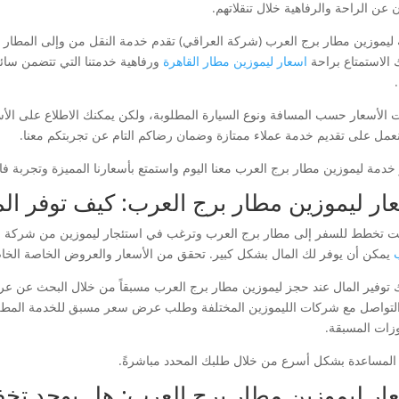
 عن الراحة والرفاهية خلال تنقلاتهم.
ليموزين مطار برج العرب (شركة العراقي) تقدم خدمة النقل من وإلى المطار بأ
 الاستمتاع براحة
اسعار ليموزين مطار القاهرة
ورفاهية خدمتنا التي تتضمن سا
ت الأسعار حسب المسافة ونوع السيارة المطلوبة، ولكن يمكنك الاطلاع على الأسعار
عمل على تقديم خدمة عملاء ممتازة وضمان رضاكم التام عن تجربتكم معنا.
خدمة ليموزين مطار برج العرب معنا اليوم واستمتع بأسعارنا المميزة وتجربة فاخ
ار ليموزين مطار برج العرب: كيف توفر الم
نت تخطط للسفر إلى مطار برج العرب وترغب في استئجار ليموزين من شركة ا
يمكن أن يوفر لك المال بشكل كبير. تحقق من الأسعار والعروض الخاصة الخ
 توفير المال عند حجز ليموزين مطار برج العرب مسبقاً من خلال البحث عن 
 التواصل مع شركات الليموزين المختلفة وطلب عرض سعر مسبق للخدمة المطل
زات المسبقة.
المساعدة بشكل أسرع من خلال طلبك المحدد مباشرةً.
ار ليموزين مطار برج العرب: هل يوجد تخفي