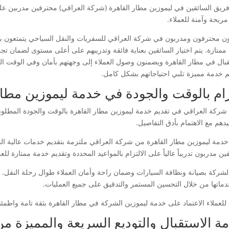
ريق السائقين في ليموزين مطار القاهرة (شركة العراقي) محترفين مدربين عل
مريحة وآمنة للعملاء.
ن محترفون ومدربون في شركة العراقي للسفريات والنقل السياحي يتمتعون بخبر
 ممتازة. يتم اختيار السائقين بعناية فائقة وتدريبهم على أعلى مستوى لضمان ت
قبال في مطار القاهرة ويضمنون وصول العملاء إلى وجهتهم بأمان وفي الوقت المحد
م خدمة مميزة تلبي احتياجاتهم بشكل كامل.
زام بالوقت والجودة في خدمة ليموزين مطار
 شركة العراقي في تقديم خدمة ليموزين مطار القاهرة بالوقت والجودة المطلو
دهم مع الاهتمام بأدق التفاصيل.
 خدمة ليموزين مطار القاهرة من شركة العراقي ملتزمة بتقديم خدمات عالية الج
ين مدربون تدريباً عالياً على الالتزام بالمواعيد المحددة وتقديم خدمة ممتازة للعم
الشركة بصيانة ونظافة السيارات وضمان راحة وأمان العملاء طوال رحلة النقل. 
ماتها من خلال التحسين المستمر والتدقيق على جميع العمليات.
للعملاء الاعتماد على خدمة ليموزين الشركة في مطار القاهرة بثقة تامة واطمئن
ة الاستقبال والتوديع السريعة والمميزة من