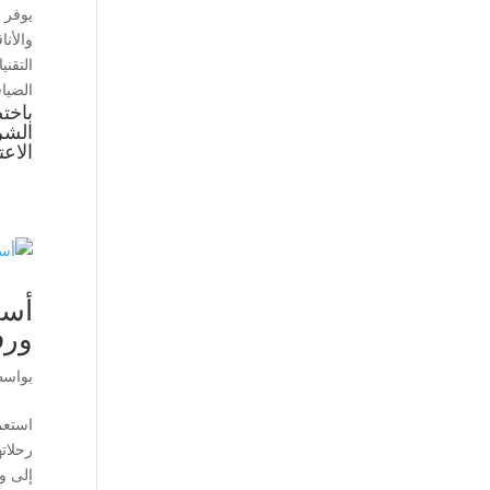
يوفر ف
والأن
التقن
الضيا
باخت
الشر
الاع
أسع
ورف
بواس
استعم
رحلات
إلى و