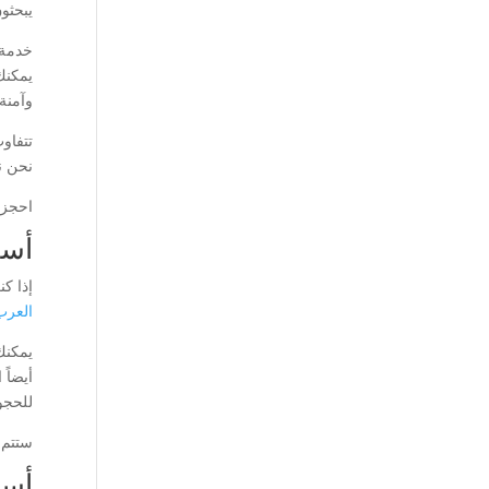
يبحثون
خدمة 
يمكنك
وآمنة.
تتفاو
نحن ن
احجز 
أسع
إذا ك
العرب
يمكنك
أيضاً
للحجو
ستتم 
أسع