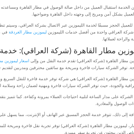
 الخدمة استقبال العميل من داخل صالة الوصول في مطار القاهرة ومساعدته ف
لعميل بشكل آمن ومريح إلى وجهته داخل القاهرة وضواحيها.
للعميل الحجز مسبقًا لخدمة الليموزين عبر الاتصال بشركة العراقي، وسيتم تنظيم
 شركة العراقي واحدة من أفضل خدمات الليموزين
ليموزين مطار الغردقة
في مط
 والراحة لعملائها.
وزين مطار القاهرة (شركة العراقي): خدمة 
ين مطار القاهرة (شركة العراقي) تقدم خدمة النقل من وإلى
اسعار ليموزين مط
حة. توفر الشركة سيارات فاخرة ومريحة مع سائقين محترفين ومدربين لتقديم خ
ين مطار القاهرة (شركة العراقي) هي شركة توفر خدمة فاخرة للنقل السريع وال
ترافية والجودة، حيث توفر الشركة سيارات فاخرة ومهنية لضمان راحة وسلامة ال
الشركة على مدار الساعة لتلبية احتياجات العملاء بمرونة وكفاءة. كما تتميز بت
ات الوصول والمغادرة.
افة إلى ذلك، تتوفر خدمة الحجز المسبق عبر الهاتف أو الإنترنت، مما يسهل على
ار، ليموزين مطار القاهرة (شركة العراقي) توفر تجربة نقل فاخرة ومريحة للمس
اص الذين يبحثون عن تجربة سفر مميزة.