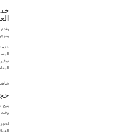
خدم
الع
يقدم ف
وتوجي
خدمة 
المسب
توفير
المغادرة م
شاهد 
حجز
يتيح 
وقت ا
لحجز 
العمل