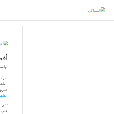
أفض
بواس
شركة 
القاه
خبرته
القاهر
تأتي 
على أ