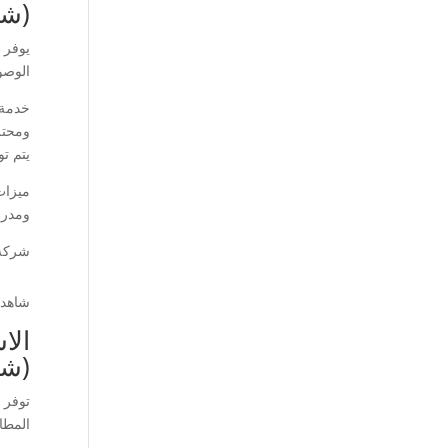
(شر
يوفر 
الوصو
خدمة 
ومحتر
يتم ت
ميزات
ومدرب
شركة 
شاهد 
الا
(شر
توفر 
المطار