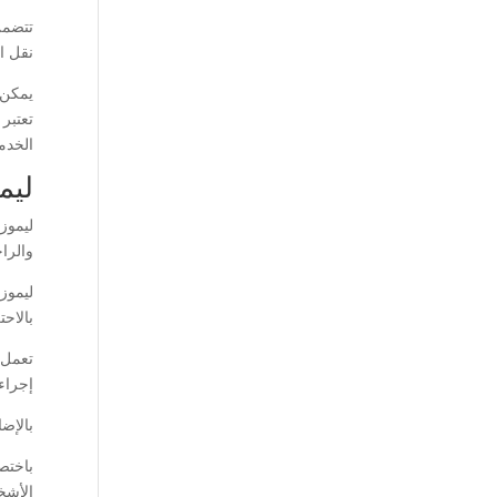
تتضمن
نقل ا
يمكن 
تعتبر
الخدمة
ليم
ليموز
والرا
ليموز
بالاح
تعمل 
إجراء
بالإض
باختص
الأشخ