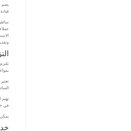
يضم ف
قيادة 
سائقو
عملاء
الاست
وتقدي
الت
تلتزم
بمواعي
تعتبر
السائق
تهتم 
في خد
يمكن 
خدم