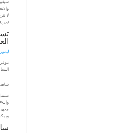
سيقوم
والان
لا تت
تجربة
تشك
الع
ليموز
تتوفر
السيا
شاهد 
تشمل 
مجهزة
ويمكن 
سائ