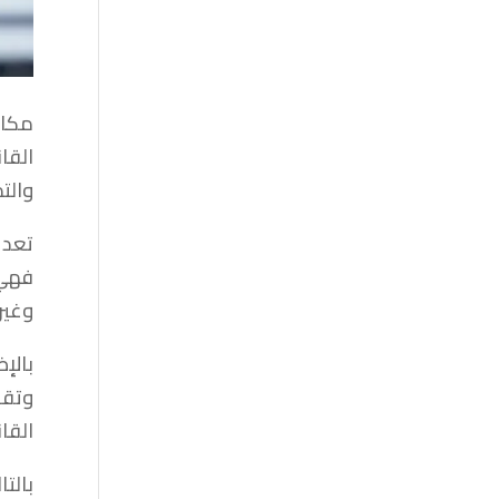
مكات
القا
والت
تعد 
فهي 
وغير
بالإ
وتقد
القا
بالت