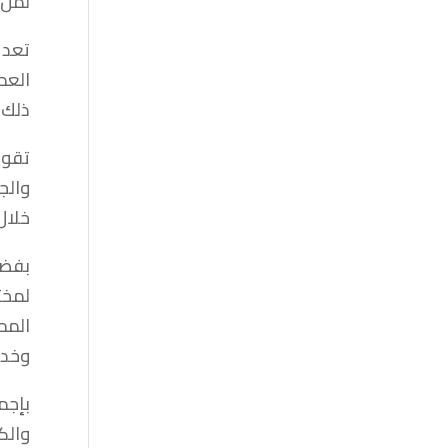
لمن 
تعد 
العم
ذلك ا
تقوم
والج
خلال
بفضل
لمخت
المح
وخدم
بإجم
والك