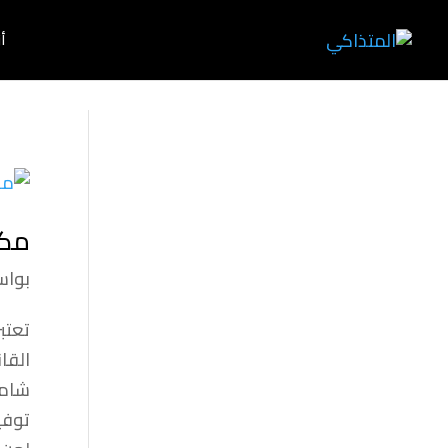
أ
مكا
بوا
تعتب
القا
شامل
توفي