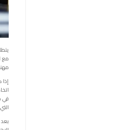
يتطل
مع ا
مهني
إذا 
اتخا
في م
التي
بعد 
الاه