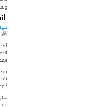
وتقد
تأث
مهام
تُعد
الدف
القض
تأثي
تقدي
أنهم
علاو
عملي