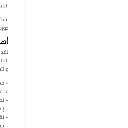
المط
بشكل
دوره
أهم
تقدم
القا
والت
– خد
وحقو
– تم
– إع
– تق
– تس