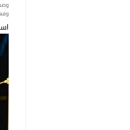
وضما
وفعا
اسس