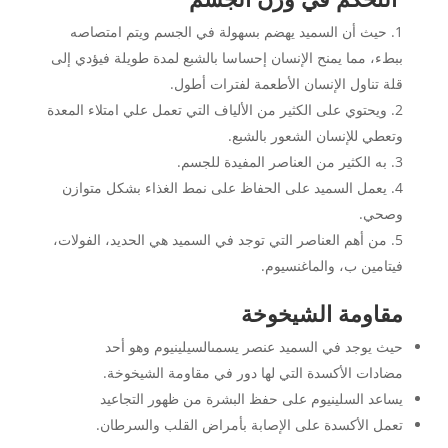
حيث أن السميد يهضم بسهولة في الجسم ويتم امتصاصه
ببطء، مما يمنح الإنسان إحساسا بالشبع لمدة طويلة فيؤدي إلى
قلة تناول الإنسان الأطعمة لفترات أطول.
ويحتوي على الكثير من الألياف التي تعمل علي امتلاء المعدة
وتعطي للإنسان الشعور بالشبع.
به الكثير من العناصر المفيدة للجسم.
يعمل السميد على الحفاظ على نمط الغذاء بشكل متوازن
وصحي.
من أهم العناصر التي توجد في السميد هي الحديد، الفولات،
فيتامين ب، والماغنسيوم.
مقاومة الشيخوخة
حيث يوجد في السميد عنصر يسمىالسيلينيوم وهو أحد
مضادات الأكسدة التي لها دور في مقاومة الشيخوخة.
يساعد السلينيوم على حفظ البشرة من ظهور التجاعيد
تعمل الأكسدة على الإصابة بأمراض القلب والسرطان.