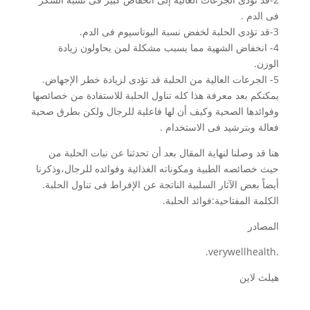
فى الدم .
3-قد تؤدى الحلبة لخفض نسبة البوتاسيوم فى الدم.
4- انخفاض الشهية مما يسبب مشكلة لمن يحاولون زيادة
الوزن.
5- الجرعات العالية من الحلبة قد تؤدى لزيادة خطر الإجهاض.
يمكنكم بعد معرفة هذا كله تناول الحلبة للاستفادة من خصائصها
وفوائدها الصحية وكيف أن لها فاعلية للرجال ولكن بطرق صحية
فعالة وبترشيد فى الاستخدام .
هنا قد وصلنا لنهاية المقال بعد أن تحدثنا عن نبات الحلبة من
حيث خصائصه الطبية ومكوناته الغذائية وفوائده للرجال،وذكرنا
أيضاً بعض الآثار السلبية الناتجة عن الإفراط فى تناول الحلبة.
الكلمة المفتاحية:فوائد الحلبة.
المصادر
.verywellhealth.
هيلث لاين