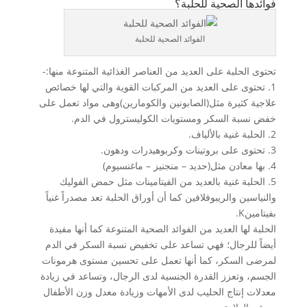
فوائدها الصحية للحلبة؟
الفوائد الصحية للحلبة
تحتوى الحلبة على العديد من العناصر الغذائية المتنوعة منها:-
1. تحتوى على العديد من المركبات القوية والتي لها خصائص
علاجية كثيرة مثل(الصابونين والكومارين)وهى مواد تعمل على
خفض نسبة السكر ومستويات الكوليسترول في الدم.
2. الحلبة غنية بالألياف.
3. تحتوى على بروتينات وكربوهيدرات ودهون.
4. بها معادن مثل(حديد – منجنيز – ماغنسيوم)
5. الحلبة غنية بالعديد من الفيتامينات مثل حمض الفوليك
والنياسين والريبوفلافين كما أن أوراق الحلبة تعد مصدراً غنياً
بفيتامينK.
الحلبة لها العديد من الفوائد الصحية المتنوعة كما أنها مفيدة
أيضاً للرجال؛ فهي تساعد على تخفيض نسبة السكر في الدم
لمرضى السكر، كما أنها تعمل على تحسين مستوى هرمونات
الجسم، وتعزز القدرة الجنسية لدى الرجال، وتساعد في زيادة
معدلات إنتاج الحليب لدى الأمهات وزيادة معدل وزن الأطفال