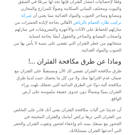
وفقًا لإحصائيات انتشار الفئران فإنها تجد لها مرتعًا في الشقق
والبيوت ومختلف المباني السكانية وصولًا للمزارع والمخازن
ومصانع ومتاجر الحبوب والمواد الغذائية مما يعني أن
شركة
تركيب طارد الحمام بالرياض
الأهالي بحاجة لإبادة الحشرات من
منازلهم للحفاظ على الأثاث والأجهزة والمفروشات في منازلهم
وأصحاب المصانع والمتاجر والحقول أيضًا بحاجة لحماية
منتجاتهم من خطر الفئران التي تقضي على نسبة لا بأس بها من
الحبوب والمواد الغذائية.
وماذا عن طرق مكافحة الفئران …!
طرق مكافحة الفئران تقضي لك الآن ومستقبلًا على الفئران مع
ضمان عدم اقترابها منك ولا من كل ما يخصك حيث لدينا طرق
مكافحة آلية دونًا عن الطرق البدائية التي تجعلك تلهث وراء
الفئران يمينًا وشمالًا دون جدوى حقيقة ملموسة على أرض
الواقع.
أن حديثنا عن آليات مكافحة الفئران يعني أنك قادر على التخلص
من الفئران التي ترها تركض أمامك والفئران المختبئة في
الجحور مع تمتعك بسد تام وإخفاء لجحور وثقوب الفئران والحفر
التي أحدثتها الفئران بممتلكاتك.