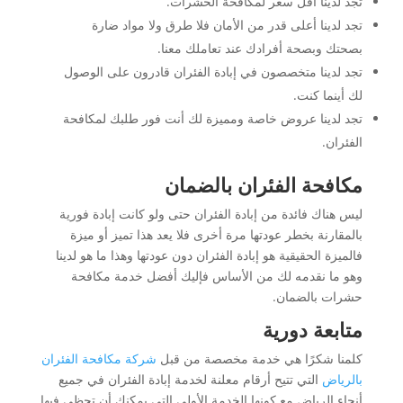
تجد لدينا أقل سعر لمكافحة الحشرات.
تجد لدينا أعلى قدر من الأمان فلا طرق ولا مواد ضارة
بصحتك وبصحة أفرادك عند تعاملك معنا.
تجد لدينا متخصصون في إبادة الفئران قادرون على الوصول
لك أينما كنت.
تجد لدينا عروض خاصة ومميزة لك أنت فور طلبك لمكافحة
الفئران.
مكافحة الفئران بالضمان
ليس هناك فائدة من إبادة الفئران حتى ولو كانت إبادة فورية
بالمقارنة بخطر عودتها مرة أخرى فلا يعد هذا تميز أو ميزة
فالميزة الحقيقية هو إبادة الفئران دون عودتها وهذا ما هو لدينا
وهو ما نقدمه لك من الأساس فإليك أفضل خدمة مكافحة
حشرات بالضمان.
متابعة دورية
كلمنا شكرًا هي خدمة مخصصة من قبل
شركة مكافحة الفئران
بالرياض
التي تتيح أرقام معلنة لخدمة إبادة الفئران في جميع
أنحاء الرياض مع كونها الخدمة الأولى التي يمكنك أن تحظى فيها