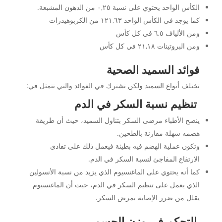
الكأس الواحد يحتوي على نسبة ٠,٢٥ من الدهون المشبعة.
كما يوجد في الكأس الواحد ١٢١,٦٣ من الكربوهيدرات
ومن الألياف ٦,٥ في كل كأس
ومن البروتينات ٢١,١٨ في كل كأس
فوائد السميد الصحية
تختلف أنواع السميد ولكن تشترك في الفوائد والتي تتمثل في:
تنظيم نسبة السكر في الدم
ينصح الأطباء مرضى السكر بتناول السميد، حيث أن طريقة
هضمه سهلة مقارنة بالطحين.
وتكون عملية الهضم فيه بطيئة فيعمل ذلك على تفادي
الارتفاع المفاجئ لنسبة السكر في الدم.
كما أنه يحتوي على الماغنسيوم الذي يزيد من نسبة الأنسولين
الذي يعمل على تنظيم السكر في الدم، حيث أن الماغنسيوم
يقلل من ضرر الإصابة بمرض السكر.
التحكم في وزن الجسم