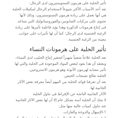
تأثير الحلبة على هرمون التستوستيرون لدى الرجال:
تعد أحد الأسباب الأكثر شيوعاً لاستخدام الرجال لمكملات الحلبة
هي أنها تعمل على زيادة هرمون التستوستيرون، وذلك لأنها
تحتوى على مركبات الصابونين،والفوروستانوليك التي تساعد
فى إنتاج هرمونات الذكورة وهذا يؤيد فاعلية تأثيرها على زيادة
الرغبة الجنسية لدى الرجال؛ كما أن لها تأثيرات على جوانب
معينة من الرغبة الجنسية.
تأثير الحلبة على هرمونات النساء
تعد الحلبة علاجاً شعبياً شهيراً لتحفيز إنتاج الحليب لدى النساء،
ويعتقد أن هذا يعود لبعض المواد الموجودة فى الحلبة والتي لها
تأثير مشابه لهرمون الأنوثة وهو هرمون الاستروحين.
الحلبة تعالج تشنجات الحيض.
بعد أن تعرفنا فوائد الحلبة من المهم أيضاً معرفة بعض الآثار
الجانبية لها.
الآثار الجانبية الناتجة عن الإفراط فى تناول الحلبة
لا شك أن الحلبة آمنة بشكل عام إلا أن لها بعض الآثار الجانبية
عند تناول كميات عالية منها مثل:
1-الإسهال والدوخة والغازات.
2-قد تؤدى الجرعات العالية إلى انخفاض كبير فى نسبة السكر