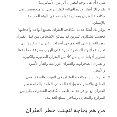
شيء أم هل يوجد للفئران أثر من الأساس…!
تقدم لك أيضًا الإبادة النهائية للفئران على يد متخصصين في
مكافحة الفئران ومحاربة تواجدهم في البيئة المحيطة
بالإنسان.
نوفر لك أيضًا خدمة مكافحة الفئران بجميع أنواعه وأحجامها
فحسب لشكاوي كثيرين قد يتمكن الاشخاص من قتل الفئران
دون القدرة على التحكم في أسراب الفئران الصغيرة التي
تخرج فجأة وتملك قدرة كبيرة على الهرب بسرعة مما دفعنا
لتطوير أدواتنا لتنال من كلًا من الفئران الصغيرة والكبيرة
والفئران الصحراوية والفئران الزراعية والفأر الأسود
والأبيض.
نحن خيارك لمكافحة الفئران في البيوت والشقق وفي
الفنادق والاستراحة وإخلاء المكاتب العامة والخاصة من
الفئران مع توافر خدمة خاصة لمكافحة الحشرات بكل من
المزارع والمخازن ومتاجر السلع الغذائية.
من هم بحاجة لتجنب خطر الفئران