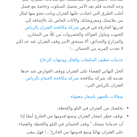
وجه التحديد فلم يعد الأمر يحتمل السكوت وخاصة مع فشل
أغلب الطرق التي اعتادت عليها الفئران وباتت تنجو منها لتنال
من ملابسك ومفروشاتك والأثاث الخاص بك بالإضافة إلى
قدرتها الخارقة في قرض
شركة مكافحة الفئران بالرياض
الحبوب وتناول الفواكه والخضروات من كلًا من المخازن
والمزارع والحدائق، ألا يستحق الامر وقف الفئران عند حد لكي
لا تحدث المزيد من الخسائر …!
خدمات تنظيف المكيفات والفلل ووجهات الزجاج
الحل النهائي للقضاء على الفئران ووقف القوارض عند حدها
تقدمه لك شركة مكافحة
شركة مكافحة الحمام بالرياض
الفئران بالرياض التي:-
شغالات بالشهر باسعار معقولة
تخلصك من الفئران في التلو واللحظة.
توقف خطر انتشار الفئران وتمنع قدومها من الخارج أيضًا إذا
أن خدماتنا تمنحك ” وقف الخسائر في التلو واللحظة والقضاء
على الفئران نهائيًا ومنع قدومها من الخارج”…! فهل يبقى