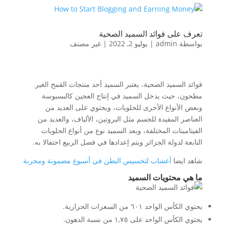
تعرف على فوائد السميد الصحية
بواسطة
admin
|
يوليو 2, 2022
|
غير مصنف
فوائد السميد الصحية، يعتبر السميد أحد منتجات القمح الغير
مطحون، حيث يدخل السميد في إنتاج العجين كالبسبوسة
وبعض الأنواع الأخرى للحلويات، ويحتوي على العديد من
العناصر المفيدة للجسم مثل البروتين، الألياف، والعديد من
الفيتامينات المختلفة، ويعد السميد نوع من أنواع الحلويات
التابعة لدولة الجزائر ويتم إعدادها في فصل الربيع احتفالا به.
شاهد ايضا
أعشاب لتخسيس البطن في أسبوع مضمونة ومجربة
ما هي محتويات السميد
يحتوي الكأس الواحد ٦٠١ من السعرات الحرارية.
يحتوي الكأس الواحد على ١,٧٥ من نسبة الدهون.